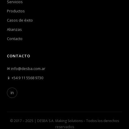
Servicios
Productos
Casos de éxito
Alianzas
Contacto
CONTACTO
✉
info@desba.com.ar
📱
+54 9 11 5568 9730
in
© 2017 – 2025 | DESBA S.A. Making Solutions – Todos los derechos
reservados